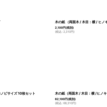
絞り込む
ズ
木の紙 （両面木 / 木目：横 / 
2,100
円
(税別)
(
税込
:
2,310
円
)
3ノビサイズ 10枚セット
木の紙（両面木 / 木目：横 /ヒノ
62,100
円
(税別)
(
税込
:
68,310
円
)