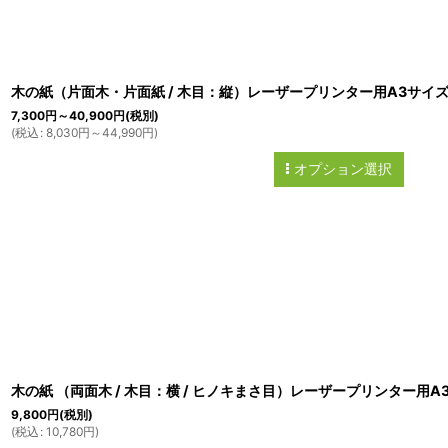
木の紙（片面木・片面紙 / 木目：縦）レーザープリンター用A3サイ
7,300
円
～40,900
円
(税別)
(
税込
:
8,030
円
～44,990
円
)
オプション選択
木の紙 （両面木 / 木目：横 / ヒノキまさ目）レーザープリンター用A
9,800
円
(税別)
(
税込
:
10,780
円
)