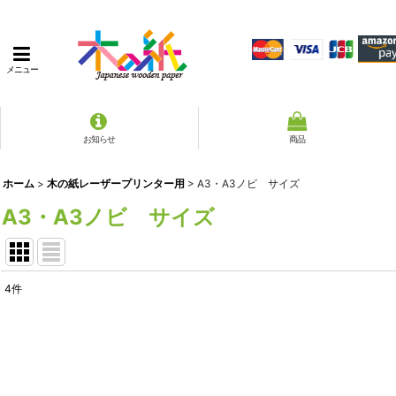
メニュー
お知らせ
商品
ホーム
>
木の紙レーザープリンター用
>
A3・A3ノビ サイズ
A3・A3ノビ サイズ
4
件
表示数
:
並び順
: