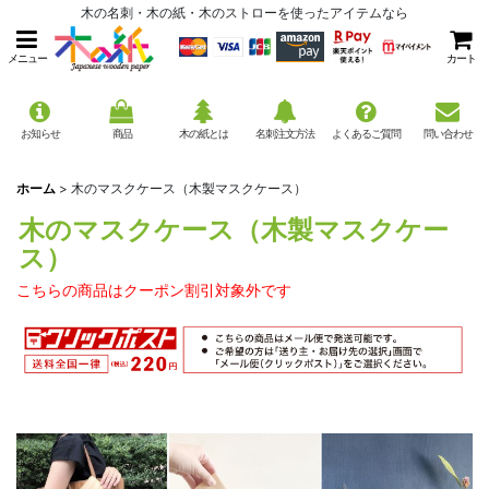
木の名刺・木の紙・木のストローを使ったアイテムなら
メニュー
カート
お知らせ
商品
木の紙とは
名刺注文方法
よくあるご質問
問い合わせ
ホーム
>
木のマスクケース（木製マスクケース）
木のマスクケース（木製マスクケー
ス）
こちらの商品はクーポン割引対象外です