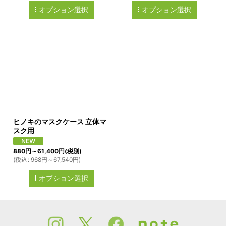
オプション選択
オプション選択
ヒノキのマスクケース 立体マ
スク用
880
円
～61,400
円
(税別)
(
税込
:
968
円
～67,540
円
)
オプション選択