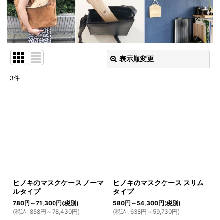
表示順変更
閉じる
3
件
表示数
:
並び順
:
絞り込む
ヒノキのマスクケース ノーマ
ヒノキのマスクケース スリム
ルタイプ
タイプ
780
円
～71,300
円
(税別)
580
円
～54,300
円
(税別)
(
税込
:
858
円
～78,430
円
)
(
税込
:
638
円
～59,730
円
)