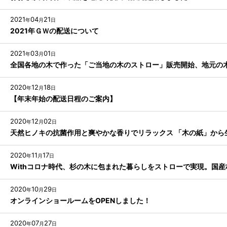
2021
04
21
年
月
日
2021年ＧＷの配送について
2021
03
01
年
月
日
全国各地の木で作った「ご当地の木のストロー」販売開始、地元の
2020
12
18
年
月
日
【年末年始の配送日程のご案内】
2020
12
02
年
月
日
天然ヒノキの抗菌作用と爽やかな香りでリラックス 「木の紙」から
2020
11
17
年
月
日
Withコロナ時代、杉の木に包まれた暮らしをストローで実現。国
2020
10
29
年
月
日
オンラインショールームをOPENしました！
2020
07
27
年
月
日