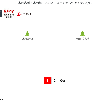
木の名刺・木の紙・木のストローを使ったアイテムなら
木の紙とは
名刺注文方法
1
2
次
»
た。