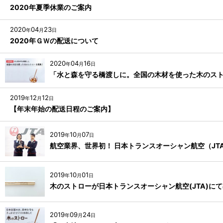
2020年夏季休業のご案内
2020
04
23
年
月
日
2020年ＧＷの配送について
2020
04
16
年
月
日
「水と森を守る橋渡しに。全国の木材を使った木のス
2019
12
12
年
月
日
【年末年始の配送日程のご案内】
2019
10
07
年
月
日
航空業界、世界初！ ⽇本トランスオーシャン航空（J
2019
10
01
年
月
日
木のストローが日本トランスオーシャン航空(JTA)に
2019
09
24
年
月
日