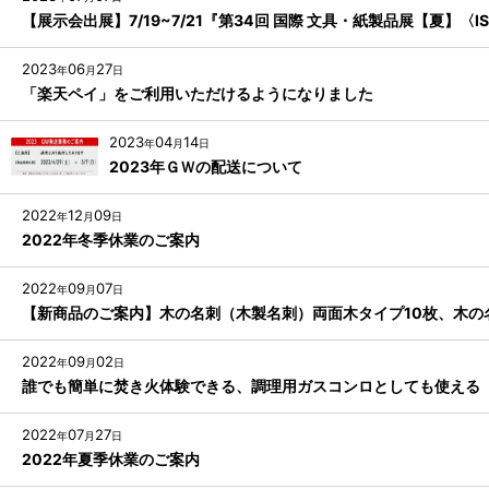
【展示会出展】7/19~7/21『第34回 国際 文具・紙製品展【夏】〈IS
2023
06
27
年
月
日
「楽天ペイ」をご利用いただけるようになりました
2023
04
14
年
月
日
2023年ＧＷの配送について
2022
12
09
年
月
日
2022年冬季休業のご案内
2022
09
07
年
月
日
【新商品のご案内】木の名刺（木製名刺）両面木タイプ10枚、木の
2022
09
02
年
月
日
誰でも簡単に焚き火体験できる、調理用ガスコンロとしても使える
2022
07
27
年
月
日
2022年夏季休業のご案内