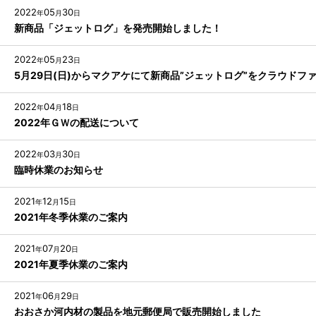
2022
05
30
年
月
日
新商品「ジェットログ」を発売開始しました！
2022
05
23
年
月
日
5月29日(日)からマクアケにて新商品”ジェットログ”をクラウド
2022
04
18
年
月
日
2022年ＧＷの配送について
2022
03
30
年
月
日
臨時休業のお知らせ
2021
12
15
年
月
日
2021年冬季休業のご案内
2021
07
20
年
月
日
2021年夏季休業のご案内
2021
06
29
年
月
日
おおさか河内材の製品を地元郵便局で販売開始しました