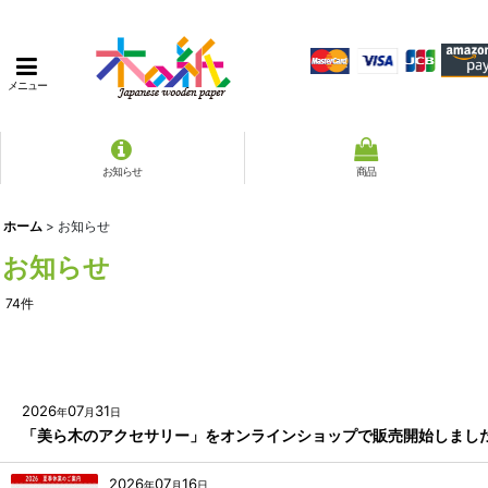
メニュー
お知らせ
商品
ホーム
>
お知らせ
お知らせ
74
件
2026
07
31
年
月
日
「美ら木のアクセサリー」をオンラインショップで販売開始しまし
2026
07
16
年
月
日