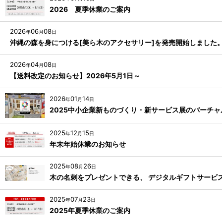
2026 夏季休業のご案内
2026
06
08
年
月
日
沖縄の森を身につける[美ら木のアクセサリー]を発売開始しました
2026
04
08
年
月
日
【送料改定のお知らせ】2026年5月1日～
2026
01
14
年
月
日
2025中小企業新ものづくり・新サービス展のバーチ
2025
12
15
年
月
日
年末年始休業のお知らせ
2025
08
26
年
月
日
木の名刺をプレゼントできる、 デジタルギフトサービス「
2025
07
23
年
月
日
2025年夏季休業のご案内