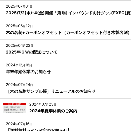
2025
07
01
年
月
日
2025/7/2(水)-4(金)開催「第1回 インバウンド向けグッズEXPO[
2025
06
12
年
月
日
木の名刺+カーボンオフセット（カーボンオフセット付き木製名刺
2025
04
22
年
月
日
2025年ＧＷの配送について
2024
12
18
年
月
日
年末年始休業のお知らせ
2024
07
24
年
月
日
［木の名刺サンプル帳］リニューアルのお知らせ
2024
07
23
年
月
日
2024年夏季休業のご案内
2024
07
16
年
月
日
【送料無料ライン改定のお知らせ】