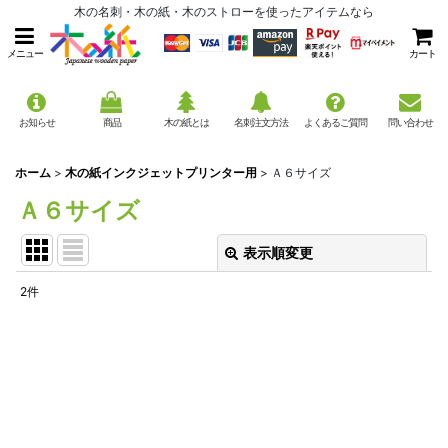
木の名刺・木の紙・木のストローを使ったアイテムなら
メニュー
カート
お知らせ
商品
木の紙とは
名刺注文方法
よくあるご質問
問い合わせ
ホーム
>
木の紙インクジェットプリンター用
>
Ａ６サイズ
Ａ６サイズ
表示順変更
閉じる
2
件
表示数
:
並び順
:
絞り込む