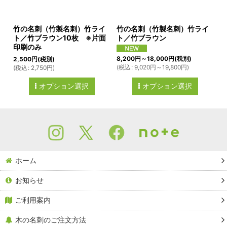
竹の名刺（竹製名刺）竹ライ
竹の名刺（竹製名刺）竹ライ
ト／竹ブラウン10枚 ※片面
ト／竹ブラウン
印刷のみ
8,200
円
～18,000
円
(税別)
2,500
円
(税別)
(
税込
:
9,020
円
～19,800
円
)
(
税込
:
2,750
円
)
オプション選択
オプション選択
ホーム
お知らせ
ご利用案内
木の名刺のご注文方法