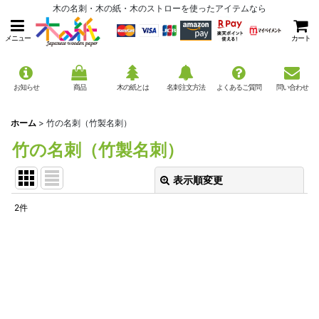
木の名刺・木の紙・木のストローを使ったアイテムなら
メニュー
カート
お知らせ
商品
木の紙とは
名刺注文方法
よくあるご質問
問い合わせ
ホーム
>
竹の名刺（竹製名刺）
竹の名刺（竹製名刺）
表示順変更
閉じる
2
件
表示数
:
並び順
:
絞り込む