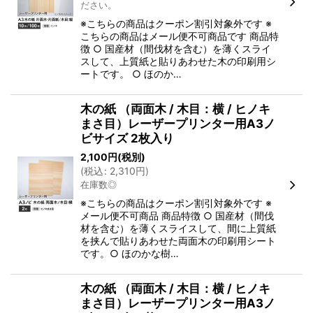
ださい。
※こちらの商品はクーポン割引対象外です ※
こちらの商品はメール便不可商品です 商品特
徴 ○ 国産材（間伐材を含む）を薄くスライ
スして、上質紙と貼りあわせた木の印刷用シ
ートです。 ○ ほのか…
木の紙 （両面木 / 木目：横 / ヒノキ
まさ目）レーザープリンター用A3ノ
ビサイズ 2枚入り
2,100
円
(税別)
(
税込
:
2,310
円
)
在庫数◎
※こちらの商品はクーポン割引対象外です ※
メール便不可商品 商品特徴 ○ 国産材（間伐
材を含む）を薄くスライスして、間に上質紙
を挟んで貼りあわせた両面木の印刷用シート
です。○ ほのかな樹…
木の紙 （両面木 / 木目：横 / ヒノキ
まさ目）レーザープリンター用A3ノ