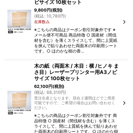
ビサイズ 10枚セット
9,800
円
(税別)
(
税込
:
10,780
円
)
在庫数△
※こちらの商品はクーポン割引対象外です ※
メール便不可商品 商品特徴 ○ 国産材（間伐
材を含む）を薄くスライスして、間に上質紙
を挟んで貼りあわせた両面木の印刷用シート
です。○ ほのかな樹の香…
木の紙（両面木 / 木目：横 /ヒノキ ま
さ目）レーザープリンター用A3ノビ
サイズ 100枚セット
62,100
円
(税別)
(
税込
:
68,310
円
)
受注生産となります。現在２週間ほどでご用意
可能ですので、ご希望の場合はお問い合わせく
ださい。
※こちらの商品はクーポン割引対象外です 商
品特徴 ○ 国産材（間伐材を含む）を薄くス
ライスして、間に上質紙を挟んで貼りあわせ
た両面木の印刷用シートです。○ ほのかな樹