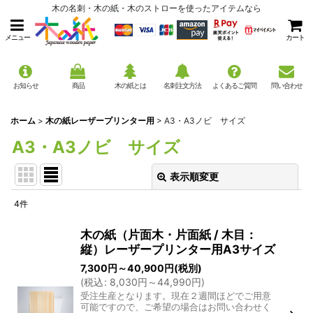
木の名刺・木の紙・木のストローを使ったアイテムなら
メニュー
カート
お知らせ
商品
木の紙とは
名刺注文方法
よくあるご質問
問い合わせ
ホーム
>
木の紙レーザープリンター用
>
A3・A3ノビ サイズ
A3・A3ノビ サイズ
表示順変更
閉じる
4
件
表示数
:
木の紙（片面木・片面紙 / 木目：
縦）レーザープリンター用A3サイズ
並び順
:
7,300
円
～40,900
円
(税別)
(
税込
:
8,030
円
～44,990
円
)
絞り込む
受注生産となります。現在２週間ほどでご用意
可能ですので、ご希望の場合はお問い合わせく