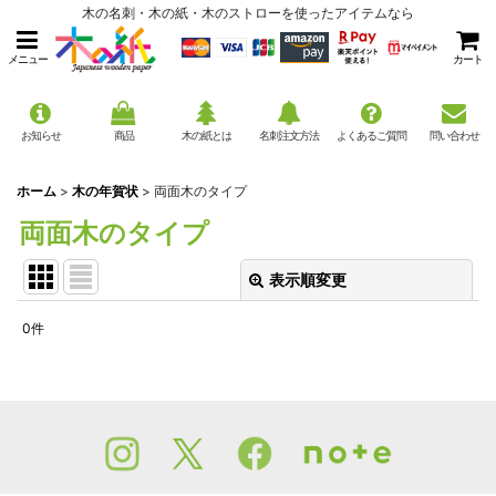
木の名刺・木の紙・木のストローを使ったアイテムなら
メニュー
カート
お知らせ
商品
木の紙とは
名刺注文方法
よくあるご質問
問い合わせ
ホーム
>
木の年賀状
>
両面木のタイプ
両面木のタイプ
表示順変更
閉じる
0
件
表示数
:
並び順
:
絞り込む