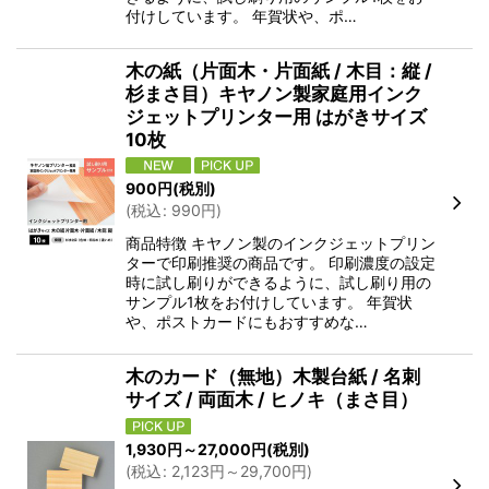
付けしています。 年賀状や、ポ…
木の紙（片面木・片面紙 / 木目：縦 /
杉まさ目）キヤノン製家庭用インク
ジェットプリンター用 はがきサイズ
10枚
900
円
(税別)
(
税込
:
990
円
)
商品特徴 キヤノン製のインクジェットプリン
ターで印刷推奨の商品です。 印刷濃度の設定
時に試し刷りができるように、試し刷り用の
サンプル1枚をお付けしています。 年賀状
や、ポストカードにもおすすめな…
木のカード（無地）木製台紙 / 名刺
サイズ / 両面木 / ヒノキ（まさ目）
1,930
円
～27,000
円
(税別)
(
税込
:
2,123
円
～29,700
円
)