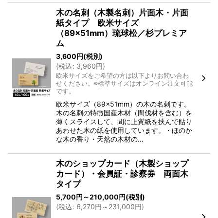
木の名刺（木製名刺）片面木・片面
紙タイプ 欧米サイズ
（89×51mm）琉球松／杉プレミア
ム
3,600
円
(税別)
(
税込
:
3,960
円
)
欧米サイズをご希望の方は以下よりお問い合わ
せください。※標準サイズはオンライン注文可能
です。
欧米サイズ（89×51mm）の木の名刺です。
木の名刺の特徴国産木材（間伐材を含む）を
薄くスライスして、間に上質紙を挟んで貼り
あわせた木の紙を使用しています。・ほのか
な木の香り・天然の木材の…
木のショップカード（木製ショップ
カード）・会員証・診察券 両面木
タイプ
5,700
円
～210,000
円
(税別)
(
税込
:
6,270
円
～231,000
円
)