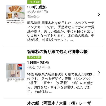
500
円
(税別)
(
税込
:
550
円
)
在庫数◎
商品特徴 国産木材を使用した、木のグリーテ
ィングカードです。 天然木ならではの木の質
感や香り、美しい絵画が、手にも目にも楽し
い１枚となっております。 木の紙の表紙、中
紙が1枚、封筒1枚のセット。…
智頭杉の折り紙で包んだ御朱印帳
1,980
円
(税別)
(
税込
:
2,178
円
)
特徴 鳥取県の智頭杉の折り紙で包んだ御朱印
帳です。 選べるデザイン表紙 〈シンプル〉
〈格子〉〈富士〉〈矢羽根〉〈猫〉の５種か
ら、お好きなデザインをお選びいただけま
す。 商品仕様 …
木の紙（両面木 / 木目：横）レーザ