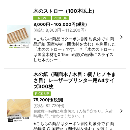
木のストロー（100本以上）
8,000
円
～102,000
円
(税別)
(
税込
:
8,800
円
～112,200
円
)
※こちらの商品はクーポン割引対象外です 商
品詳細 国産杉材（間伐材を含む）を利用した
「木のストロー」です。 ＊「木のストロー」
は国産木材を0.15mm程度の極薄にスライス
した木のシー…
木の紙（両面木 / 木目：横 / ヒノキま
さ目）レーザープリンター用A4サイ
ズ300枚
75,200
円
(税別)
(
税込
:
82,720
円
)
在庫数一時的に在庫切れ（入荷予定あり。入荷
時期お問い合わせください。）
※こちらの商品はクーポン割引対象外です 商
品特徴 ○ 国産材（間伐材を含む）を薄くス