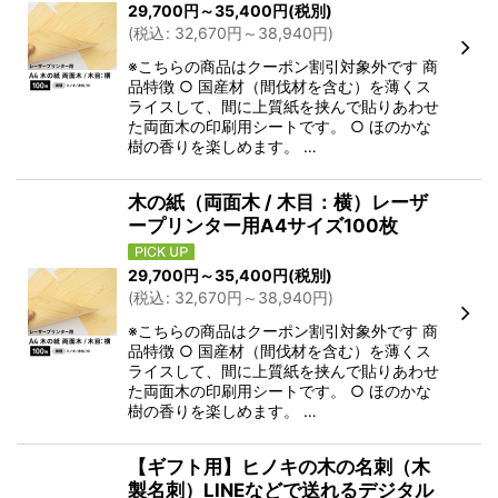
29,700
円
～35,400
円
(税別)
(
税込
:
32,670
円
～38,940
円
)
※こちらの商品はクーポン割引対象外です 商
品特徴 ○ 国産材（間伐材を含む）を薄くス
ライスして、間に上質紙を挟んで貼りあわせ
た両面木の印刷用シートです。 ○ ほのかな
樹の香りを楽しめます。 …
木の紙（両面木 / 木目：横）レーザ
ープリンター用A4サイズ100枚
29,700
円
～35,400
円
(税別)
(
税込
:
32,670
円
～38,940
円
)
※こちらの商品はクーポン割引対象外です 商
品特徴 ○ 国産材（間伐材を含む）を薄くス
ライスして、間に上質紙を挟んで貼りあわせ
た両面木の印刷用シートです。 ○ ほのかな
樹の香りを楽しめます。 …
【ギフト用】ヒノキの木の名刺（木
製名刺）LINEなどで送れるデジタル