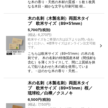
な木の香り・天然の木材の質感・１枚１枚異
なる木目・細かな文字も印刷可能 樹…
木の名刺（木製名刺）両面木タイ
プ 欧米サイズ（89×51mm）
5,700
円
(税別)
(
税込
:
6,270
円
)
欧米サイズをご希望の方は以下よりお問い合わ
せください。※標準サイズはオンライン注文可能
です。
こちらは欧米サイズ（89×51mm）の木の名
刺です。 木の名刺の特徴国産木材（間伐材を
含む）を薄くスライスして、間に上質紙を挟
んで貼りあわせた木の紙を使用していま
す。・ほのかな木の香り・天然…
木の名刺（木製名刺）両面木タイ
プ 欧米サイズ（89×51mm）桜／
琉球松／白樺／クスノキ
6,500
円
(税別)
(
税込
:
7,150
円
)