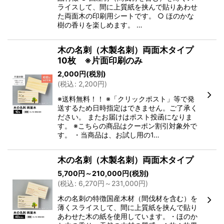
ライスして、間に上質紙を挟んで貼りあわせ
た両面木の印刷用シートです。 ○ ほのかな
樹の香りを楽しめます。 …
木の名刺（木製名刺）両面木タイプ
10枚 ※片面印刷のみ
2,000
円
(税別)
(
税込
:
2,200
円
)
※送料無料！！ ※「クリックポスト」等で発
送するため日時指定はできません。ご了承く
ださい。 またお届けはポスト投函になりま
す。 ※こちらの商品はクーポン割引対象外で
す。 ・当商品は、お試し用の1…
木の名刺（木製名刺）両面木タイプ
5,700
円
～210,000
円
(税別)
(
税込
:
6,270
円
～231,000
円
)
木の名刺の特徴国産木材（間伐材を含む）を
薄くスライスして、間に上質紙を挟んで貼り
あわせた木の紙を使用しています。・ほのか