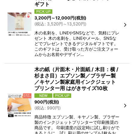
ギフト
3,200
円
～12,000
円
(税別)
(
税込
:
3,520
円
～13,520
円
)
木の名刺を、LINEやSNSなどで、気軽にプレ
ゼント 木の名刺を、LINEやメール、SNSな
どでプレゼントできるデジタルギフトです。
このギフトは、受け取った方がご注文フォー
ムからお名前やデザイン…
木の紙（片面木・片面紙 / 木目：横 /
杉まさ目）エプソン製／ブラザー製
／キヤノン製家庭用インクジェット
プリンター用 はがきサイズ10枚
900
円
(税別)
(
税込
:
990
円
)
商品特徴 エプソン製、キヤノン製、ブラザー
製のインクジェットプリンターで印刷推奨の
商品です。 印刷濃度の設定時に試し刷りがで
きるように、試し刷り用のサンプル1枚をお