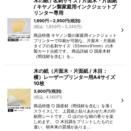
木の紙 / 名刺サイズ / 片面木・片面紙
/ キヤノン製家庭用インクジェットプ
リンター専用
1,690
円
～2,950
円
(税別)
(
税込
:
1,859
円
～3,245
円
)
商品特徴 キヤノン製の家庭用インクジェット
プリンターで印刷が可能な、片面木・片面紙
タイプの名刺サイズ（55mm×91mm）の木
製カード台紙です。 商品詳細 ○ 国産木材
（間伐材を含む）を…
木の紙（片面木・片面紙 / 木目：
横）レーザープリンター用A4サイズ
10枚
3,800
円
(税別)
(
税込
:
4,180
円
)
商品特徴 ○ 国産材（間伐材を含む）を薄く
スライスして、上質紙と貼りあわせた木の印
刷用シートです。 ○ ほのかな樹の香りを楽
しめます。 ○ 木目調をプリントしたものと
違い、樹本来の質感がありま…