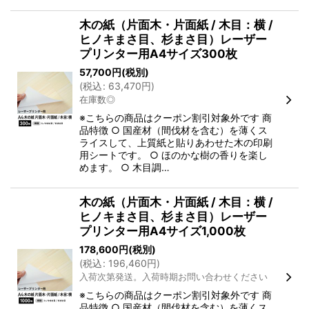
木の紙（片面木・片面紙 / 木目：横 /
ヒノキまさ目、杉まさ目）レーザー
プリンター用A4サイズ300枚
57,700
円
(税別)
(
税込
:
63,470
円
)
在庫数◎
※こちらの商品はクーポン割引対象外です 商
品特徴 ○ 国産材（間伐材を含む）を薄くス
ライスして、上質紙と貼りあわせた木の印刷
用シートです。 ○ ほのかな樹の香りを楽し
めます。 ○ 木目調…
木の紙（片面木・片面紙 / 木目：横 /
ヒノキまさ目、杉まさ目）レーザー
プリンター用A4サイズ1,000枚
178,600
円
(税別)
(
税込
:
196,460
円
)
入荷次第発送。入荷時期お問い合わせください
※こちらの商品はクーポン割引対象外です 商
品特徴 ○ 国産材（間伐材を含む）を薄くス