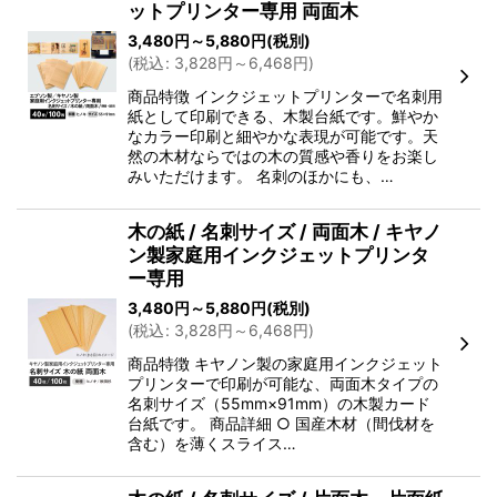
ットプリンター専用 両面木
3,480
円
～5,880
円
(税別)
(
税込
:
3,828
円
～6,468
円
)
商品特徴 インクジェットプリンターで名刺用
紙として印刷できる、木製台紙です。鮮やか
なカラー印刷と細やかな表現が可能です。天
然の木材ならではの木の質感や香りをお楽し
みいただけます。 名刺のほかにも、…
木の紙 / 名刺サイズ / 両面木 / キヤノ
ン製家庭用インクジェットプリンタ
ー専用
3,480
円
～5,880
円
(税別)
(
税込
:
3,828
円
～6,468
円
)
商品特徴 キヤノン製の家庭用インクジェット
プリンターで印刷が可能な、両面木タイプの
名刺サイズ（55mm×91mm）の木製カード
台紙です。 商品詳細 ○ 国産木材（間伐材を
含む）を薄くスライス…