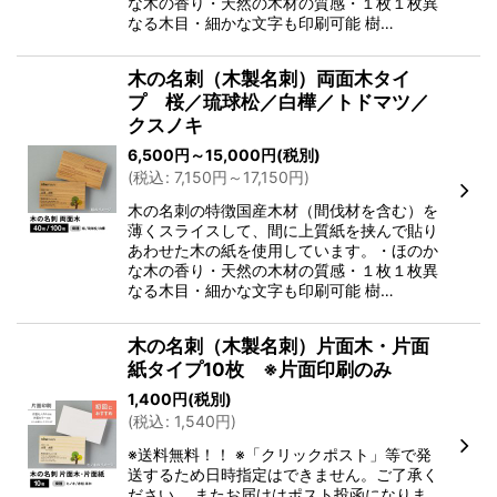
な木の香り・天然の木材の質感・１枚１枚異
なる木目・細かな文字も印刷可能 樹…
木の名刺（木製名刺）両面木タイ
プ 桜／琉球松／白樺／トドマツ／
クスノキ
6,500
円
～15,000
円
(税別)
(
税込
:
7,150
円
～17,150
円
)
木の名刺の特徴国産木材（間伐材を含む）を
薄くスライスして、間に上質紙を挟んで貼り
あわせた木の紙を使用しています。・ほのか
な木の香り・天然の木材の質感・１枚１枚異
なる木目・細かな文字も印刷可能 樹…
木の名刺（木製名刺）片面木・片面
紙タイプ10枚 ※片面印刷のみ
1,400
円
(税別)
(
税込
:
1,540
円
)
※送料無料！！ ※「クリックポスト」等で発
送するため日時指定はできません。ご了承く
ださい。 またお届けはポスト投函になりま