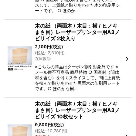
スして、上質紙と貼りあわせた木の印刷用シ
ートです。 ○ ほのか…
木の紙 （両面木 / 木目：横 / ヒノキ
まさ目）レーザープリンター用A3ノ
ビサイズ 2枚入り
2,100
円
(税別)
(
税込
:
2,310
円
)
在庫数◎
※こちらの商品はクーポン割引対象外です ※
メール便不可商品 商品特徴 ○ 国産材（間伐
材を含む）を薄くスライスして、間に上質紙
を挟んで貼りあわせた両面木の印刷用シート
です。○ ほのかな樹…
木の紙 （両面木 / 木目：横 / ヒノキ
まさ目）レーザープリンター用A3ノ
ビサイズ 10枚セット
9,800
円
(税別)
(
税込
:
10,780
円
)