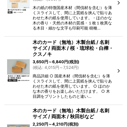
木の紙の特徴国産木材（間伐材を含む）を薄
くスライスして、間に上質紙を挟んで貼りあ
わせた木の紙を使用しています。・ほのかな
木の香り・天然の木材の質感・１枚１枚異な
る木目・細かな文字も印刷可能 樹種…
木のカード（無地）木製台紙 / 名刺
サイズ / 両面木 / 桜・琉球松・白樺・
クスノキ
3,650
円
～6,840
円
(税別)
(
税込
:
4,015
円
～7,524
円
)
商品詳細 ○ 国産木材（間伐材を含む）を薄
くスライスして、間に上質紙を挟んで貼りあ
わせた木の紙を使用しています。 ○ ほのか
な木の香りをお楽しみいただけます。 ○ 木
目調をプリントしたものと違い…
木のカード（無地）木製台紙 / 名刺
サイズ / 両面木 / 秋田杉など
2,250
円
～4,210
円
(税別)