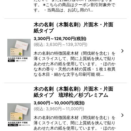
す。 ※こちらの商品はクーポン割引対象外で
す。 ・当商品は、お試し用の1…
木の名刺（木製名刺）片面木・片面
紙タイプ
3,300
円
～126,700
円
(税別)
(
税込
:
3,630
円
～139,370
円
)
木の名刺の特徴国産木材（間伐材を含む）を
薄くスライスして、間に上質紙を挟んで貼り
あわせた木の紙を使用しています。・ほのか
な木の香り・天然の木材の質感・１枚１枚異
なる木目・細かな文字も印刷可能 樹…
木の名刺（木製名刺）片面木・片面
紙タイプ 琉球松／杉プレミアム
3,600
円
～10,000
円
(税別)
(
税込
:
3,960
円
～11,000
円
)
木の名刺の特徴国産木材（間伐材を含む）を
薄くスライスして、間に上質紙を挟んで貼り
あわせた木の紙を使用しています。・ほのか