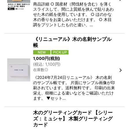
商品詳細 ○ 国産材（間伐材を含む）を薄く
スライスして、間に上質紙を挟んで貼りあわ
せた木の紙を使用しています。 ○ ほのかな
木の香りをお楽しみいただけます。 ○ 木目
調をプリントしたものと違い、…
《リニューアル》木の名刺サンプル
帳
1,000
円
(税別)
(
税込
:
1,100
円
)
在庫数◎
《2024年7月24日リニューアル》 木の名刺
のサンプル帳です。 片面にサンプル画像が印
刷されています。送料無料です。 印刷の出来
栄え、樹種による違いなどをご確認いただけ
ます。 ▼セット…
木のグリーティングカード 【シリー
ズ：ミュシャ】 木製グリーティング
カード