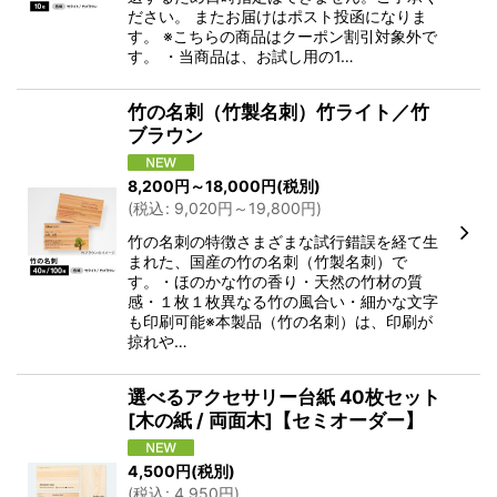
ださい。 またお届けはポスト投函になりま
す。 ※こちらの商品はクーポン割引対象外で
す。 ・当商品は、お試し用の1…
竹の名刺（竹製名刺）竹ライト／竹
ブラウン
8,200
円
～18,000
円
(税別)
(
税込
:
9,020
円
～19,800
円
)
竹の名刺の特徴さまざまな試行錯誤を経て生
まれた、国産の竹の名刺（竹製名刺）で
す。・ほのかな竹の香り・天然の竹材の質
感・１枚１枚異なる竹の風合い・細かな文字
も印刷可能※本製品（竹の名刺）は、印刷が
掠れや…
選べるアクセサリー台紙 40枚セット
[木の紙 / 両面木]【セミオーダー】
4,500
円
(税別)
(
税込
:
4,950
円
)