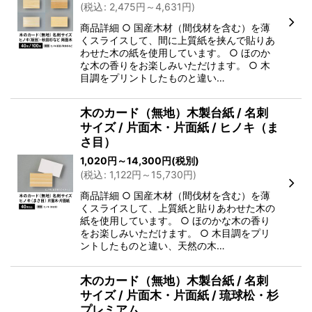
(
税込
:
2,475
円
～4,631
円
)
商品詳細 ○ 国産木材（間伐材を含む）を薄
くスライスして、間に上質紙を挟んで貼りあ
わせた木の紙を使用しています。 ○ ほのか
な木の香りをお楽しみいただけます。 ○ 木
目調をプリントしたものと違い…
木のカード（無地）木製台紙 / 名刺
サイズ / 片面木・片面紙 / ヒノキ（ま
さ目）
1,020
円
～14,300
円
(税別)
(
税込
:
1,122
円
～15,730
円
)
商品詳細 ○ 国産木材（間伐材を含む）を薄
くスライスして、上質紙と貼りあわせた木の
紙を使用しています。 ○ ほのかな木の香り
をお楽しみいただけます。 ○ 木目調をプリ
ントしたものと違い、天然の木…
木のカード（無地）木製台紙 / 名刺
サイズ / 片面木・片面紙 / 琉球松・杉
プレミアム