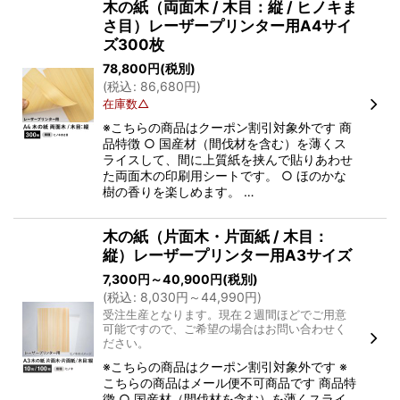
木の紙（両面木 / 木目：縦 / ヒノキま
さ目）レーザープリンター用A4サイ
ズ300枚
78,800
円
(税別)
(
税込
:
86,680
円
)
在庫数△
※こちらの商品はクーポン割引対象外です 商
品特徴 ○ 国産材（間伐材を含む）を薄くス
ライスして、間に上質紙を挟んで貼りあわせ
た両面木の印刷用シートです。 ○ ほのかな
樹の香りを楽しめます。 …
木の紙（片面木・片面紙 / 木目：
縦）レーザープリンター用A3サイズ
7,300
円
～40,900
円
(税別)
(
税込
:
8,030
円
～44,990
円
)
受注生産となります。現在２週間ほどでご用意
可能ですので、ご希望の場合はお問い合わせく
ださい。
※こちらの商品はクーポン割引対象外です ※
こちらの商品はメール便不可商品です 商品特
徴 ○ 国産材（間伐材を含む）を薄くスライ