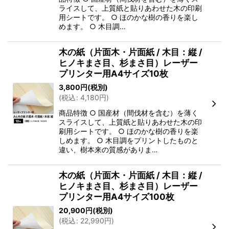
ライスして、上質紙と貼りあわせた木の印刷
用シートです。 ○ ほのかな樹の香りを楽し
めます。 ○ 木目調…
木の紙（片面木・片面紙 / 木目：縦 /
ヒノキまさ目、杉まさ目）レーザー
プリンター用A4サイズ10枚
3,800
円
(税別)
(
税込
:
4,180
円
)
商品特徴 ○ 国産材（間伐材を含む）を薄く
スライスして、上質紙と貼りあわせた木の印
刷用シートです。 ○ ほのかな樹の香りを楽
しめます。 ○ 木目調をプリントしたものと
違い、樹本来の質感がありま…
木の紙（片面木・片面紙 / 木目：縦 /
ヒノキまさ目、杉まさ目）レーザー
プリンター用A4サイズ100枚
20,900
円
(税別)
(
税込
:
22,990
円
)