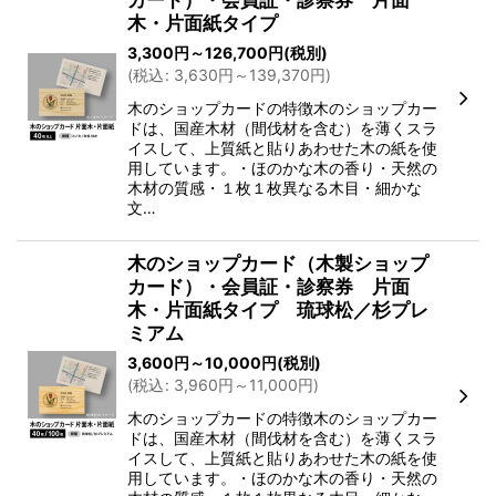
木・片面紙タイプ
3,300
円
～126,700
円
(税別)
(
税込
:
3,630
円
～139,370
円
)
木のショップカードの特徴木のショップカー
ドは、国産木材（間伐材を含む）を薄くスラ
イスして、上質紙と貼りあわせた木の紙を使
用しています。・ほのかな木の香り・天然の
木材の質感・１枚１枚異なる木目・細かな
文…
木のショップカード（木製ショップ
カード）・会員証・診察券 片面
木・片面紙タイプ 琉球松／杉プレ
ミアム
3,600
円
～10,000
円
(税別)
(
税込
:
3,960
円
～11,000
円
)
木のショップカードの特徴木のショップカー
ドは、国産木材（間伐材を含む）を薄くスラ
イスして、上質紙と貼りあわせた木の紙を使
用しています。・ほのかな木の香り・天然の