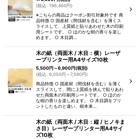
(
税込
:
196,460
円
)
※こちらの商品はクーポン割引対象外です 商
品特徴 ○ 国産材（間伐材を含む）を薄くス
ライスして、上質紙と貼りあわせた木の印刷
用シートです。 ○ ほのかな樹の香りを楽し
めます。 ○ 木目調…
木の紙（両面木 / 木目：横）レーザ
ープリンター用A4サイズ10枚
5,500
円
～6,900
円
(税別)
(
税込
:
6,050
円
～7,590
円
)
商品特徴 ○ 国産材（間伐材を含む）を薄く
スライスして、間に上質紙を挟んで貼りあわ
せた両面木の印刷用シートです。 ○ ほのか
な樹の香りを楽しめます。 ○ 木目調をプリ
ントしたものと違い、樹本来…
木の紙（両面木 / 木目：縦 / ヒノキま
さ目）レーザープリンター用A4サイ
ズ10枚