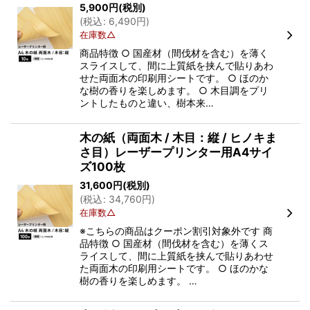
5,900
円
(税別)
(
税込
:
6,490
円
)
在庫数△
商品特徴 ○ 国産材（間伐材を含む）を薄く
スライスして、間に上質紙を挟んで貼りあわ
せた両面木の印刷用シートです。 ○ ほのか
な樹の香りを楽しめます。 ○ 木目調をプリ
ントしたものと違い、樹本来…
木の紙（両面木 / 木目：縦 / ヒノキま
さ目）レーザープリンター用A4サイ
ズ100枚
31,600
円
(税別)
(
税込
:
34,760
円
)
在庫数△
※こちらの商品はクーポン割引対象外です 商
品特徴 ○ 国産材（間伐材を含む）を薄くス
ライスして、間に上質紙を挟んで貼りあわせ
た両面木の印刷用シートです。 ○ ほのかな
樹の香りを楽しめます。 …