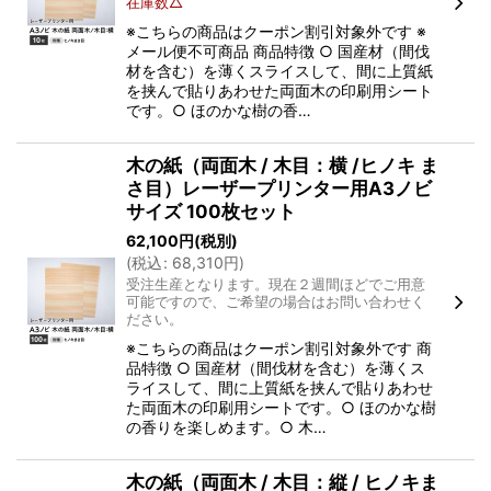
在庫数△
※こちらの商品はクーポン割引対象外です ※
メール便不可商品 商品特徴 ○ 国産材（間伐
材を含む）を薄くスライスして、間に上質紙
を挟んで貼りあわせた両面木の印刷用シート
です。○ ほのかな樹の香…
木の紙（両面木 / 木目：横 /ヒノキ ま
さ目）レーザープリンター用A3ノビ
サイズ 100枚セット
62,100
円
(税別)
(
税込
:
68,310
円
)
受注生産となります。現在２週間ほどでご用意
可能ですので、ご希望の場合はお問い合わせく
ださい。
※こちらの商品はクーポン割引対象外です 商
品特徴 ○ 国産材（間伐材を含む）を薄くス
ライスして、間に上質紙を挟んで貼りあわせ
た両面木の印刷用シートです。○ ほのかな樹
の香りを楽しめます。○ 木…
木の紙（両面木 / 木目：縦 / ヒノキま