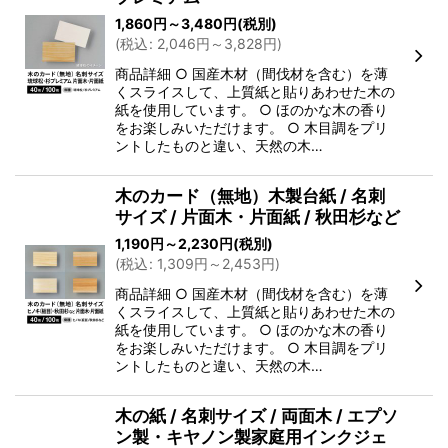
1,860
円
～3,480
円
(税別)
(
税込
:
2,046
円
～3,828
円
)
商品詳細 ○ 国産木材（間伐材を含む）を薄
くスライスして、上質紙と貼りあわせた木の
紙を使用しています。 ○ ほのかな木の香り
をお楽しみいただけます。 ○ 木目調をプリ
ントしたものと違い、天然の木…
木のカード（無地）木製台紙 / 名刺
サイズ / 片面木・片面紙 / 秋田杉など
1,190
円
～2,230
円
(税別)
(
税込
:
1,309
円
～2,453
円
)
商品詳細 ○ 国産木材（間伐材を含む）を薄
くスライスして、上質紙と貼りあわせた木の
紙を使用しています。 ○ ほのかな木の香り
をお楽しみいただけます。 ○ 木目調をプリ
ントしたものと違い、天然の木…
木の紙 / 名刺サイズ / 両面木 / エプソ
ン製・キヤノン製家庭用インクジェ