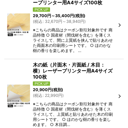
ープリンター用A4サイズ100枚
29,700
円
～35,400
円
(税別)
(
税込
:
32,670
円
～38,940
円
)
※こちらの商品はクーポン割引対象外です 商
品特徴 ○ 国産材（間伐材を含む）を薄くス
ライスして、間に上質紙を挟んで貼りあわせ
た両面木の印刷用シートです。 ○ ほのかな
樹の香りを楽しめます。 …
木の紙（片面木・片面紙 / 木目：
横）レーザープリンター用A4サイズ
100枚
20,900
円
(税別)
(
税込
:
22,990
円
)
※こちらの商品はクーポン割引対象外です 商
品特徴 ○ 国産材（間伐材を含む）を薄くス
ライスして、上質紙と貼りあわせた木の印刷
用シートです。 ○ ほのかな樹の香りを楽し
めます。 ○ 木目調…