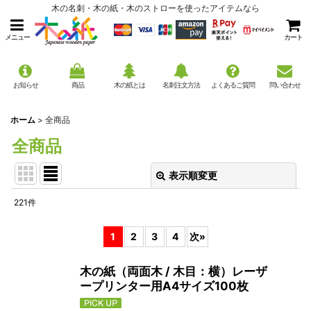
木の名刺・木の紙・木のストローを使ったアイテムなら
メニュー
カート
お知らせ
商品
木の紙とは
名刺注文方法
よくあるご質問
問い合わせ
ホーム
>
全商品
全商品
表示順変更
閉じる
221
件
表示数
:
1
2
3
4
次
»
並び順
:
木の紙（両面木 / 木目：横）レーザ
ープリンター用A4サイズ100枚
絞り込む