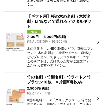
木材の質感・１枚１枚異なる木目・細かな
文…
【ギフト用】桜の木の名刺（木製名
刺）LINEなどで送れるデジタルギフ
ト
7,100
円
～15,000
円
(税別)
(
税込
:
7,810
円
～16,500
円
)
木の名刺を、LINEやSNSなどで、気軽にプレ
ゼント 木の名刺を、LINEやメール、SNSな
どでプレゼントできるデジタルギフトです。
このギフトは、受け取った方がご注文フォー
ムからお名前やデザイン…
竹の名刺（竹製名刺）竹ライト／竹
ブラウン10枚 ※片面印刷のみ
2,500
円
(税別)
(
税込
:
2,750
円
)
※送料無料！！ ※「クリックポスト」等で発
送するため日時指定はできません。ご了承く