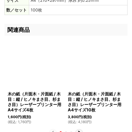
サイズ
A4（210×297mm）厚み 約0.25ｍｍ
数／セット
100枚
関連商品
木の紙（片面木・片面紙 / 木
木の紙（片面木・片面紙 / 木
木
目：縦 / ヒノキまさ目、杉ま
目：縦 / ヒノキまさ目、杉ま
目
さ目）レーザープリンター用
さ目）レーザープリンター用
さ
A4サイズ4枚
A4サイズ10枚
A
1,600
円
(税別)
3,800
円
(税別)
57
(
税込
:
1,760
円
)
(
税込
:
4,180
円
)
(