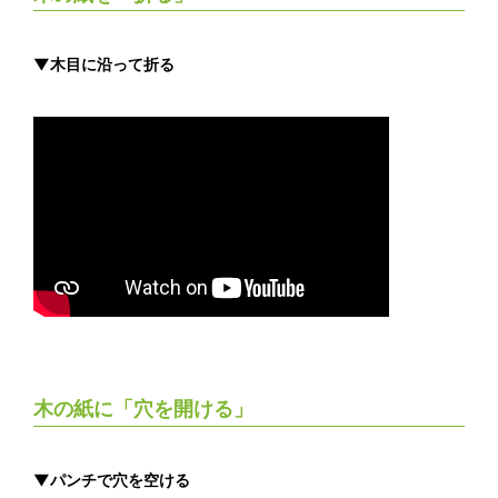
▼木目に沿って折る
木の紙に「穴を開ける」
▼パンチで穴を空ける