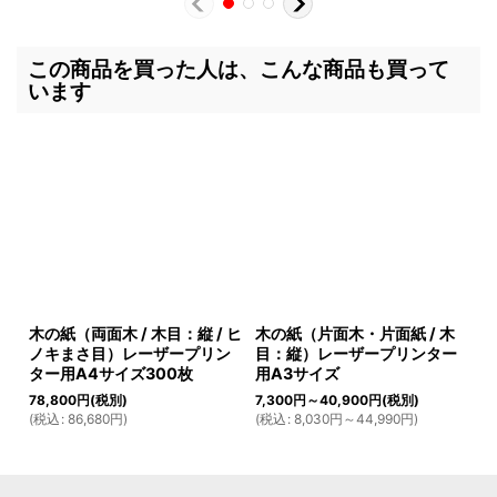
この商品を買った人は、こんな商品も買って
います
木の紙（両面木 / 木目：縦 / ヒ
木の紙（片面木・片面紙 / 木
ノキまさ目）レーザープリン
目：縦）レーザープリンター
ター用A4サイズ300枚
用A3サイズ
78,800
円
(税別)
7,300
円
～40,900
円
(税別)
(
税込
:
86,680
円
)
(
税込
:
8,030
円
～44,990
円
)