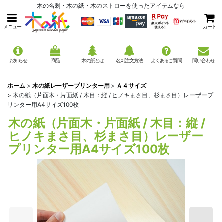
木の名刺・木の紙・木のストローを使ったアイテムなら
メニュー
カート
お知らせ
商品
木の紙とは
名刺注文方法
よくあるご質問
問い合わせ
ホーム
>
木の紙レーザープリンター用
>
Ａ４サイズ
>
木の紙（片面木・片面紙 / 木目：縦 / ヒノキまさ目、杉まさ目）レーザープ
リンター用A4サイズ100枚
木の紙（片面木・片面紙 / 木目：縦 /
ヒノキまさ目、杉まさ目）レーザー
プリンター用A4サイズ100枚