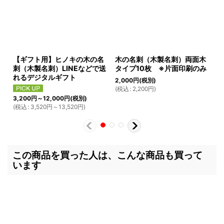
【ギフト用】ヒノキの木の名
木の名刺（木製名刺）両面木
木
刺（木製名刺）LINEなどで送
タイプ10枚 ※片面印刷のみ
タ
れるデジタルギフト
ト
2,000
円
(税別)
(
税込
:
2,200
円
)
6
(
3,200
円
～12,000
円
(税別)
(
税込
:
3,520
円
～13,520
円
)
この商品を買った人は、こんな商品も買って
います