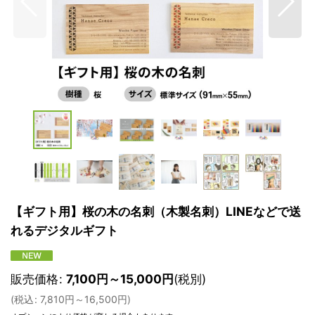
【ギフト用】桜の木の名刺（木製名刺）LINEなどで送
れるデジタルギフト
販売価格
:
7,100
円
～15,000
円
(税別)
(
税込
:
7,810
円
～16,500
円
)