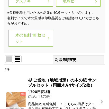
クスノキ
琉球松
※各種樹種を用いた木の名刺の10枚セットもございます。
名刺サイズで木の質感や印刷品質をご確認されたい方はこち
らがおすすめ。
木の名刺 10 枚セ
ット
表示順変更
閉じる
2
件
表示数
:
杉 ご当地（地域指定）の木の紙 サン
プルセット（両面木A4サイズ2枚）
並び順
:
1,700
円
(税別)
(
税込
:
1,870
円
)
絞り込む
商品特徴 送料無料！！ こちらの商品はクー
ポン割引対象外です ※「クリックポスト」等