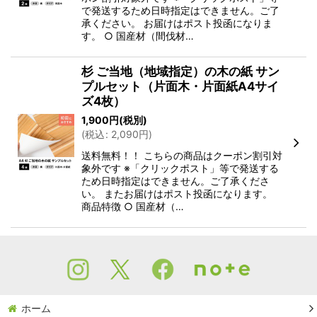
で発送するため日時指定はできません。ご了
承ください。 お届けはポスト投函になりま
す。 ○ 国産材（間伐材…
杉 ご当地（地域指定）の木の紙 サン
プルセット（片面木・片面紙A4サイ
ズ4枚）
1,900
円
(税別)
(
税込
:
2,090
円
)
送料無料！！ こちらの商品はクーポン割引対
象外です ※「クリックポスト」等で発送する
ため日時指定はできません。ご了承くださ
い。 またお届けはポスト投函になります。
商品特徴 ○ 国産材（…
ホーム