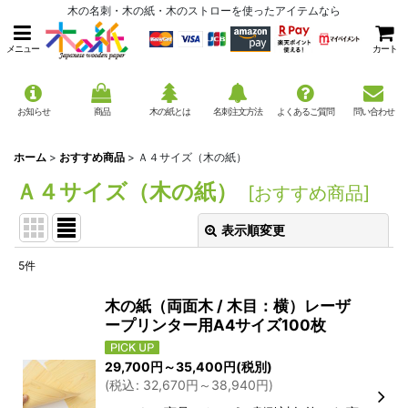
木の名刺・木の紙・木のストローを使ったアイテムなら
メニュー
カート
お知らせ
商品
木の紙とは
名刺注文方法
よくあるご質問
問い合わせ
ホーム
>
おすすめ商品
>
Ａ４サイズ（木の紙）
Ａ４サイズ（木の紙）
[
おすすめ商品
]
表示順変更
閉じる
5
件
表示数
:
木の紙（両面木 / 木目：横）レーザ
ープリンター用A4サイズ100枚
並び順
:
29,700
円
～35,400
円
(税別)
絞り込む
(
税込
:
32,670
円
～38,940
円
)