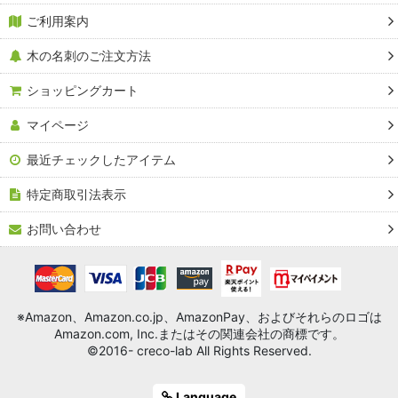
ご利用案内
Ａ３サイズ（木の紙）
木の名刺のご注文方法
A５サイズ（木の紙）
ショッピングカート
A６サイズ（木の紙）
マイページ
木のはがき（「木の紙」はがきサイズ）
最近チェックしたアイテム
名刺サイズ（木のカード台紙）
特定商取引法表示
インクジェットプリンター用
お問い合わせ
木のシール（木製シール）
木のポストカード（木製ポストカード）
※Amazon、Amazon.co.jp、AmazonPay、およびそれらのロゴは
木のグリーティングカード
Amazon.com, Inc.またはその関連会社の商標です。
©2016- creco-lab All Rights Reserved.
サンプル帳
Language