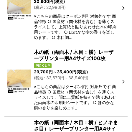
20,900
円
(税別)
(
税込
:
22,990
円
)
※こちらの商品はクーポン割引対象外です 商
品特徴 ○ 国産材（間伐材を含む）を薄くス
ライスして、上質紙と貼りあわせた木の印刷
用シートです。 ○ ほのかな樹の香りを楽し
めます。 ○ 木目調…
木の紙（両面木 / 木目：横）レーザ
ープリンター用A4サイズ100枚
29,700
円
～35,400
円
(税別)
(
税込
:
32,670
円
～38,940
円
)
※こちらの商品はクーポン割引対象外です 商
品特徴 ○ 国産材（間伐材を含む）を薄くス
ライスして、間に上質紙を挟んで貼りあわせ
た両面木の印刷用シートです。 ○ ほのかな
樹の香りを楽しめます。 …
木の紙（両面木 / 木目：横 / ヒノキま
さ目）レーザープリンター用A4サイ