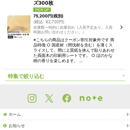
ズ300枚
75,200
円
(税別)
(
税込
:
82,720
円
)
在庫数一時的に在庫切れ（入荷予定あり。入荷
時期お問い合わせください。）
※こちらの商品はクーポン割引対象外です 商
品特徴 ○ 国産材（間伐材を含む）を薄くス
ライスして、間に上質紙を挟んで貼りあわせ
た両面木の印刷用シートです。 ○ ほのかな
樹の香りを楽しめます。 …
特集で絞り込む
木の名刺（木製名刺）
木のショップカード（木製ショップカード）
ホーム
竹の名刺（竹製名刺）
お知らせ
Ａ４サイズ（木の紙）