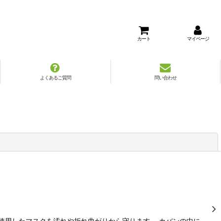
カート
マイページ
よくあるご質問
問い合わせ
閉じる
使用したマスクを汚れや折れ曲がりから守ります。 カバンの中に