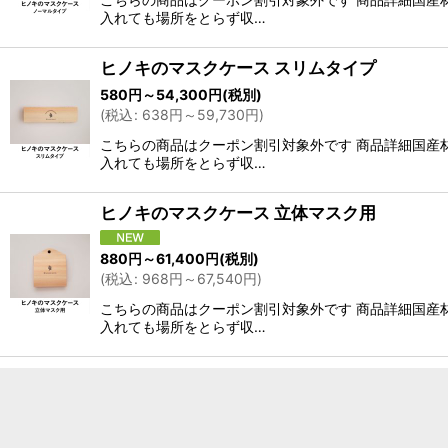
入れても場所をとらず収…
ヒノキのマスクケース スリムタイプ
580
円
～54,300
円
(税別)
(
税込
:
638
円
～59,730
円
)
こちらの商品はクーポン割引対象外です 商品詳細国産
入れても場所をとらず収…
ヒノキのマスクケース 立体マスク用
880
円
～61,400
円
(税別)
(
税込
:
968
円
～67,540
円
)
こちらの商品はクーポン割引対象外です 商品詳細国産
入れても場所をとらず収…