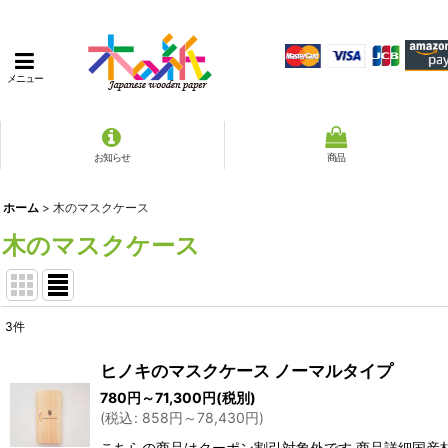
メニュー
お知らせ
商品
ホーム
>
木のマスクケース
木のマスクケース
3
件
表示数
:
ヒノキのマスクケース ノーマルタイプ
780
円
～71,300
円
(税別)
並び順
:
(
税込
:
858
円
～78,430
円
)
こちらの商品はクーポン割引対象外です 商品詳細国産