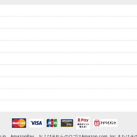
.co.jp、AmazonPay、およびそれらのロゴはAmazon.com, Inc.