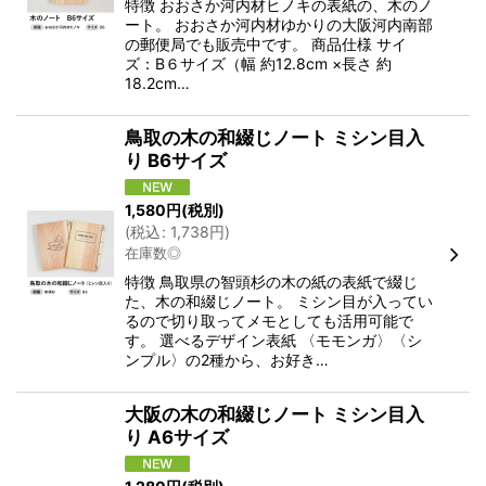
特徴 おおさか河内材ヒノキの表紙の、木のノ
ート。 おおさか河内材ゆかりの大阪河内南部
の郵便局でも販売中です。 商品仕様 サイ
ズ：B６サイズ（幅 約12.8cm ×長さ 約
18.2cm…
鳥取の木の和綴じノート ミシン目入
り B6サイズ
1,580
円
(税別)
(
税込
:
1,738
円
)
在庫数◎
特徴 鳥取県の智頭杉の木の紙の表紙で綴じ
た、木の和綴じノート。 ミシン目が入ってい
るので切り取ってメモとしても活用可能で
す。 選べるデザイン表紙 〈モモンガ〉〈シ
ンプル〉の2種から、お好き…
大阪の木の和綴じノート ミシン目入
り A6サイズ