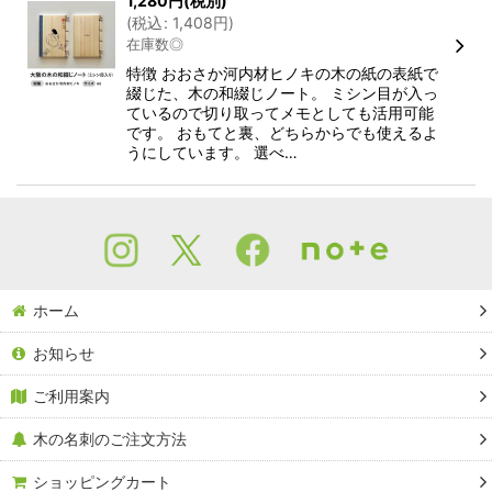
1,280
円
(税別)
(
税込
:
1,408
円
)
在庫数◎
特徴 おおさか河内材ヒノキの木の紙の表紙で
綴じた、木の和綴じノート。 ミシン目が入っ
ているので切り取ってメモとしても活用可能
です。 おもてと裏、どちらからでも使えるよ
うにしています。 選べ…
ホーム
お知らせ
ご利用案内
木の名刺のご注文方法
ショッピングカート