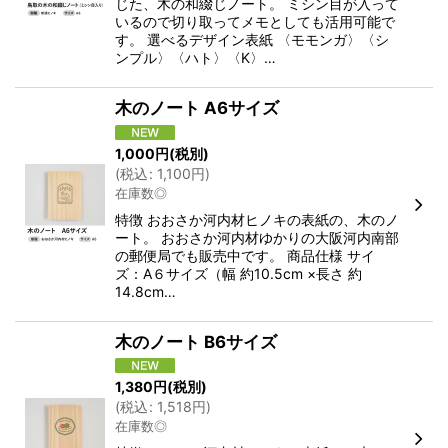
じた、木の和綴じノート。 ミシン目が入って
いるので切り取ってメモとしても活用可能で
す。 選べるデザイン表紙 〈モモンガ〉〈シ
ンプル〉〈ハト〉〈K〉…
木のノート A6サイズ
1,000
円
(税別)
(
税込
:
1,100
円
)
在庫数◎
特徴 おおさか河内材ヒノキの表紙の、木のノ
ート。 おおさか河内材ゆかりの大阪河内南部
の郵便局でも販売中です。 商品仕様 サイ
ズ：A６サイズ（幅 約10.5cm ×長さ 約
14.8cm…
木のノート B6サイズ
1,380
円
(税別)
(
税込
:
1,518
円
)
在庫数◎