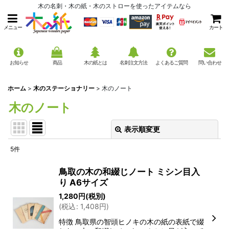
木の名刺・木の紙・木のストローを使ったアイテムなら
メニュー
カート
お知らせ
商品
木の紙とは
名刺注文方法
よくあるご質問
問い合わせ
ホーム
>
木のステーショナリー
>
木のノート
木のノート
表示順変更
閉じる
5
件
表示数
:
鳥取の木の和綴じノート ミシン目入
り A6サイズ
並び順
:
1,280
円
(税別)
(
税込
:
1,408
円
)
絞り込む
特徴 鳥取県の智頭ヒノキの木の紙の表紙で綴