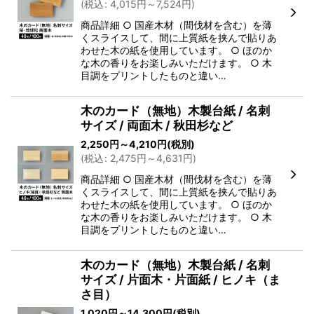
(
税込
:
4,015
円
～7,524
円
)
商品詳細 ○ 国産木材（間伐材を含む）を薄
くスライスして、間に上質紙を挟んで貼りあ
わせた木の紙を使用しています。 ○ ほのか
な木の香りをお楽しみいただけます。 ○ 木
目調をプリントしたものと違い…
木のカード（無地）木製台紙 / 名刺
サイズ / 両面木 / 秋田杉など
2,250
円
～4,210
円
(税別)
(
税込
:
2,475
円
～4,631
円
)
商品詳細 ○ 国産木材（間伐材を含む）を薄
くスライスして、間に上質紙を挟んで貼りあ
わせた木の紙を使用しています。 ○ ほのか
な木の香りをお楽しみいただけます。 ○ 木
目調をプリントしたものと違い…
木のカード（無地）木製台紙 / 名刺
サイズ / 片面木・片面紙 / ヒノキ（ま
さ目）
1,020
円
～14,300
円
(税別)