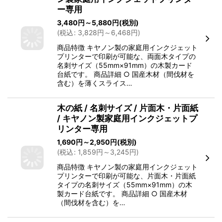
ー専用
3,480
円
～5,880
円
(税別)
(
税込
:
3,828
円
～6,468
円
)
商品特徴 キヤノン製の家庭用インクジェット
プリンターで印刷が可能な、両面木タイプの
名刺サイズ（55mm×91mm）の木製カード
台紙です。 商品詳細 ○ 国産木材（間伐材を
含む）を薄くスライス…
木の紙 / 名刺サイズ / 片面木・片面紙
/ キヤノン製家庭用インクジェットプ
リンター専用
1,690
円
～2,950
円
(税別)
(
税込
:
1,859
円
～3,245
円
)
商品特徴 キヤノン製の家庭用インクジェット
プリンターで印刷が可能な、片面木・片面紙
タイプの名刺サイズ（55mm×91mm）の木
製カード台紙です。 商品詳細 ○ 国産木材
（間伐材を含む）を…