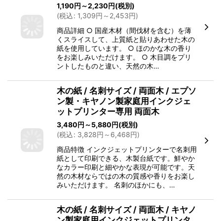
1,190
円
～2,230
円
(税別)
(
税込
:
1,309
円
～2,453
円
)
商品詳細 ○ 国産木材（間伐材を含む）を薄
くスライスして、上質紙と貼りあわせた木の
紙を使用しています。 ○ ほのかな木の香り
をお楽しみいただけます。 ○ 木目調をプリ
ントしたものと違い、天然の木…
木の紙 / 名刺サイズ / 両面木 / エプソ
ン製・キヤノン製家庭用インクジェ
ットプリンター専用 両面木
3,480
円
～5,880
円
(税別)
(
税込
:
3,828
円
～6,468
円
)
商品特徴 インクジェットプリンターで名刺用
紙として印刷できる、木製台紙です。鮮やか
なカラー印刷と細やかな表現が可能です。天
然の木材ならではの木の質感や香りをお楽し
みいただけます。 名刺のほかにも、…
木の紙 / 名刺サイズ / 両面木 / キヤノ
ン製家庭用インクジェットプリンタ