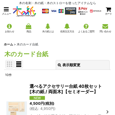
木の名刺・木の紙・木のストローを使ったアイテムなら
メニュー
カート
お知らせ
商品
木の紙とは
名刺注文方法
よくあるご質問
問い合わせ
ホーム
>
木のカード台紙
木のカード台紙
表示順変更
閉じる
10
件
サブカテゴリ
:
選べるアクセサリー台紙 40枚セット
[木の紙 / 両面木]【セミオーダー】
表示数
:
4,500
円
(税別)
(
税込
:
4,950
円
)
並び順
: