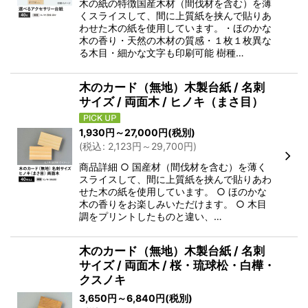
木の紙の特徴国産木材（間伐材を含む）を薄
くスライスして、間に上質紙を挟んで貼りあ
わせた木の紙を使用しています。・ほのかな
絞り込む
木の香り・天然の木材の質感・１枚１枚異な
る木目・細かな文字も印刷可能 樹種…
木のカード（無地）木製台紙 / 名刺
サイズ / 両面木 / ヒノキ（まさ目）
1,930
円
～27,000
円
(税別)
(
税込
:
2,123
円
～29,700
円
)
商品詳細 ○ 国産材（間伐材を含む）を薄く
スライスして、間に上質紙を挟んで貼りあわ
せた木の紙を使用しています。 ○ ほのかな
木の香りをお楽しみいただけます。 ○ 木目
調をプリントしたものと違い、…
木のカード（無地）木製台紙 / 名刺
サイズ / 両面木 / 桜・琉球松・白樺・
クスノキ
3,650
円
～6,840
円
(税別)