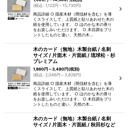
(
税込
:
1,122
円
～15,730
円
)
商品詳細 ○ 国産木材（間伐材を含む）を薄
くスライスして、上質紙と貼りあわせた木の
紙を使用しています。 ○ ほのかな木の香り
をお楽しみいただけます。 ○ 木目調をプリ
ントしたものと違い、天然の木…
木のカード（無地）木製台紙 / 名刺
サイズ / 片面木・片面紙 / 琉球松・杉
プレミアム
1,860
円
～3,480
円
(税別)
(
税込
:
2,046
円
～3,828
円
)
商品詳細 ○ 国産木材（間伐材を含む）を薄
くスライスして、上質紙と貼りあわせた木の
紙を使用しています。 ○ ほのかな木の香り
をお楽しみいただけます。 ○ 木目調をプリ
ントしたものと違い、天然の木…
木のカード（無地）木製台紙 / 名刺
サイズ / 片面木・片面紙 / 秋田杉など