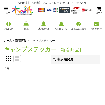
木の名刺・木の紙・木のストローを使ったアイテムなら
メニュー
カート
お知らせ
商品
木の紙とは
名刺注文方法
よくあるご質問
問い合わせ
ホーム
>
新着商品
>
キャンプステッカー
キャンプステッカー
[
新着商品
]
表示順変更
閉じる
4
件
表示数
:
並び順
:
絞り込む