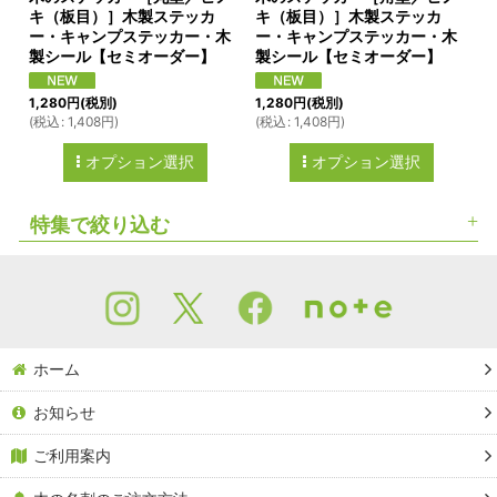
キ（板目）］木製ステッカ
キ（板目）］木製ステッカ
ー・キャンプステッカー・木
ー・キャンプステッカー・木
製シール【セミオーダー】
製シール【セミオーダー】
1,280
円
(税別)
1,280
円
(税別)
(
税込
:
1,408
円
)
(
税込
:
1,408
円
)
オプション選択
オプション選択
特集で絞り込む
木の名刺（木製名刺）
木のショップカード（木製ショップカード）
ホーム
竹の名刺（竹製名刺）
お知らせ
Ａ４サイズ（木の紙）
ご利用案内
Ａ３サイズ（木の紙）