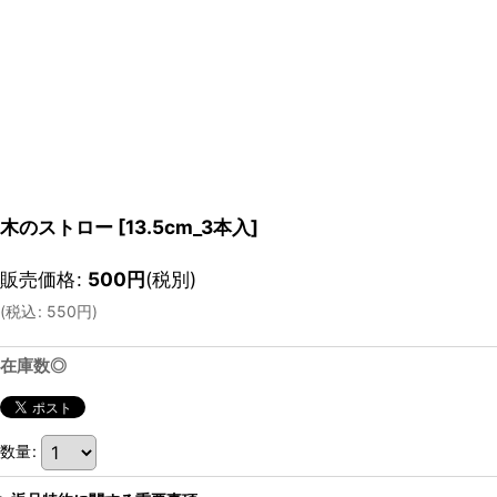
木のストロー [13.5cm_3本入]
販売価格
:
500
円
(税別)
(
税込
:
550
円
)
在庫数◎
数量
: