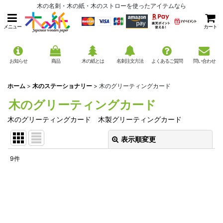
木の名刺・木の紙・木のストローを使ったアイテムなら
メニュー
カート
お知らせ
商品
木の紙とは
名刺注文方法
よくあるご質問
問い合わせ
ホーム
>
木のステーショナリー
>
木のグリーティングカード
木のグリーティングカード
木のグリーティングカード 木製グリーティングカード
表示順変更
閉じる
9
件
表示数
:
並び順
:
絞り込む