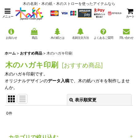
木の名刺・木の紙・木のストローを使ったアイテムなら
メニュー
カート
お知らせ
商品
木の紙とは
名刺注文方法
よくあるご質問
問い合わせ
ホーム
>
おすすめ商品
>
木のハガキ印刷
木のハガキ印刷
[
おすすめ商品
]
木のハガキ印刷です。
オリジナルデザインの
データ入稿
で、木の紙ハガキを制作しませ
んか。
表示順変更
閉じる
0
件
サブカテゴリ
:
表示数
:
カテゴリで絞り込む