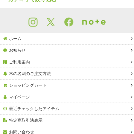
並び順
:
木のハガキ印刷 (全商品)
片面木・片面紙のタイプ
絞り込む
ホーム
両面木のタイプ
お知らせ
ご利用案内
木の名刺のご注文方法
ショッピングカート
マイページ
最近チェックしたアイテム
特定商取引法表示
お問い合わせ