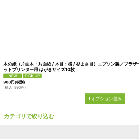
サブカテゴリ
:
表示数
:
並び順
:
木の紙（片面木・片面紙 / 木目：横 / 杉まさ目）エプソン製／ブラ
ットプリンター用 はがきサイズ10枚
900
円
(税別)
(
税込
:
990
円
)
オプション選択
カテゴリで絞り込む
木の紙インクジェットプリンター用 (全商品)