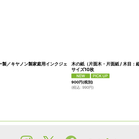
絞り込む
ザー製／キヤノン製家庭用インクジェ
木の紙（片面木・片面紙 / 木目：
サイズ10枚
900
円
(税別)
(
税込
:
990
円
)