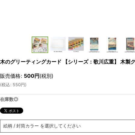
木のグリーティングカード 【シリーズ：歌川広重】 木製
販売価格
:
500
円
(税別)
(
税込
:
550
円
)
在庫数◎
絵柄
/
封筒カラー
を選択してください