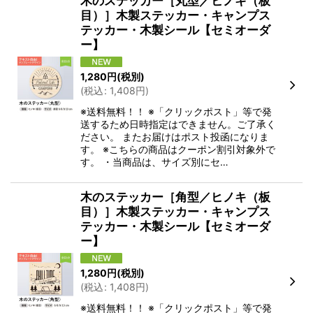
木のステッカー［丸型／ヒノキ（板
目）］木製ステッカー・キャンプス
テッカー・木製シール【セミオーダ
ー】
1,280
円
(税別)
(
税込
:
1,408
円
)
※送料無料！！ ※「クリックポスト」等で発
送するため日時指定はできません。ご了承く
ださい。 またお届けはポスト投函になりま
す。 ※こちらの商品はクーポン割引対象外で
す。 ・当商品は、サイズ別にセ…
木のステッカー［角型／ヒノキ（板
目）］木製ステッカー・キャンプス
テッカー・木製シール【セミオーダ
ー】
1,280
円
(税別)
(
税込
:
1,408
円
)
※送料無料！！ ※「クリックポスト」等で発