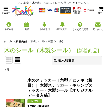
木の名刺・木の紙・木のストローを使ったアイテムなら
メニュー
カート
お知らせ
商品
木の紙とは
名刺注文方法
よくあるご質問
問い合わせ
ホーム
>
新着商品
>
木のシール（木製シール）
木のシール（木製シール）
[
新着商品
]
表示順変更
閉じる
4
件
表示数
:
木のステッカー［角型／ヒノキ（板
目）］木製ステッカー・キャンプス
並び順
:
テッカー・木製シール【オリジナル
データ入稿】
絞り込む
1,280
円
(税別)