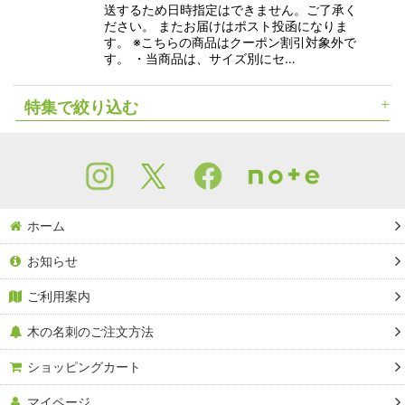
送するため日時指定はできません。ご了承く
ださい。 またお届けはポスト投函になりま
す。 ※こちらの商品はクーポン割引対象外で
す。 ・当商品は、サイズ別にセ…
特集で絞り込む
木の名刺（木製名刺）
木のショップカード（木製ショップカード）
ホーム
竹の名刺（竹製名刺）
お知らせ
Ａ４サイズ（木の紙）
ご利用案内
Ａ３サイズ（木の紙）
木の名刺のご注文方法
A５サイズ（木の紙）
ショッピングカート
A６サイズ（木の紙）
マイページ