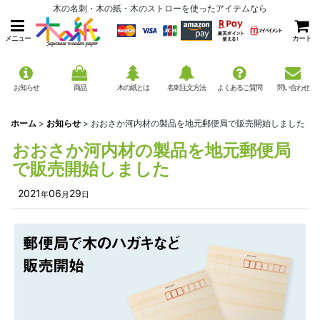
木の名刺・木の紙・木のストローを使ったアイテムなら
メニュー
カート
お知らせ
商品
木の紙とは
名刺注文方法
よくあるご質問
問い合わせ
ホーム
>
お知らせ
>
おおさか河内材の製品を地元郵便局で販売開始しました
おおさか河内材の製品を地元郵便局
で販売開始しました
2021
06
29
年
月
日