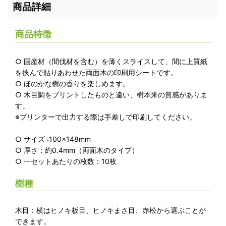
商品詳細
商品特徴
○ 国産材（間伐材を含む）を薄くスライスして、間に上質紙
を挟んで貼りあわせた両面木の印刷用シートです。
○ ほのかな樹の香りを楽しめます。
○ 木目調をプリントしたものと違い、樹本来の質感がありま
す。
※プリンターで出力する際は手差しで印刷してください。
○ サイズ :100×148mm
○ 厚さ：約0.4mm（両面木のタイプ）
○ 一セットあたりの枚数：10枚
樹種
木目：横はヒノキ板目、ヒノキまさ目、赤松から選ぶことが
できます。