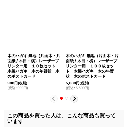
木のハガキ 無地（片面木・片
木のハガキ 無地（片面木・片
木
面紙 / 木目：横）レーザープ
面紙 / 木目：横）レーザープ
目
リンター用 １０枚セット
リンター用 １００枚セッ
用
木製ハガキ 木の年賀状 木
ト 木製ハガキ 木の年賀
ッ
のポストカード
状 木のポストカード
状
900
円
(税別)
5,000
円
(税別)
8,
(
税込
:
990
円
)
(
税込
:
5,500
円
)
(
この商品を買った人は、こんな商品も買って
います