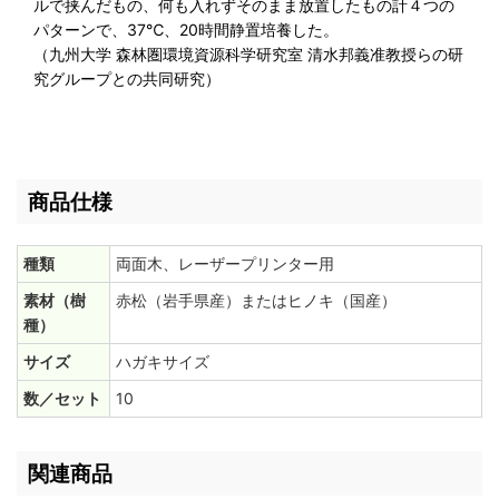
ルで挟んだもの、何も入れずそのまま放置したもの計４つの
パターンで、37℃、20時間静置培養した。
（九州大学 森林圏環境資源科学研究室 清水邦義准教授らの研
究グループとの共同研究）
商品仕様
種類
両面木、レーザープリンター用
素材（樹
赤松（岩手県産）またはヒノキ（国産）
種）
サイズ
ハガキサイズ
数／セット
10
関連商品