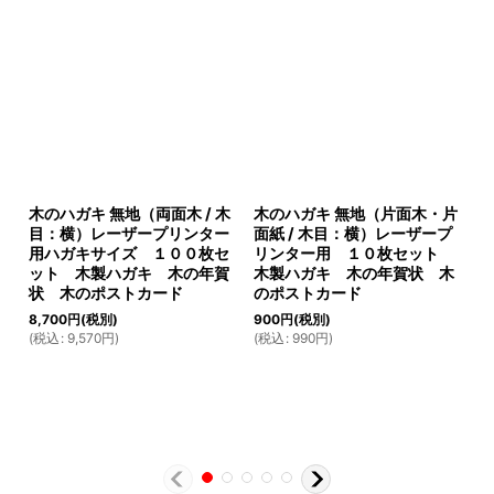
木のハガキ 無地（両面木 / 木
木のハガキ 無地（片面木・片
木
目：横）レーザープリンター
面紙 / 木目：横）レーザープ
【
用ハガキサイズ １００枚セ
リンター用 １０枚セット
ポ
ット 木製ハガキ 木の年賀
木製ハガキ 木の年賀状 木
2
状 木のポストカード
のポストカード
(
8,700
円
(税別)
900
円
(税別)
(
税込
:
9,570
円
)
(
税込
:
990
円
)