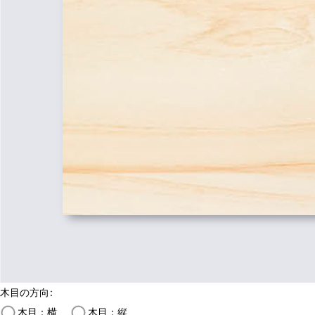
木目の方向
:
木目：横
木目：縦