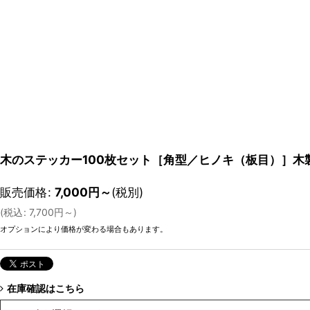
木のステッカー100枚セット［角型／ヒノキ（板目）］
販売価格
:
7,000
円
～
(税別)
(
税込
:
7,700
円
～
)
オプションにより価格が変わる場合もあります。
在庫確認はこちら